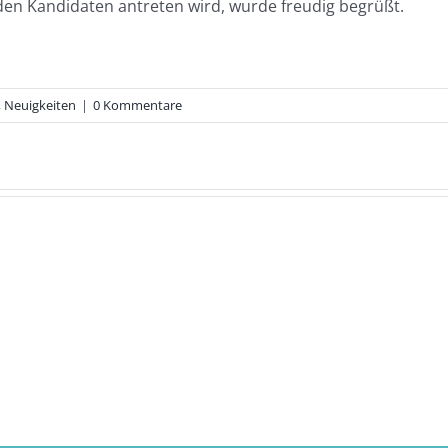
n Kandidaten antreten wird, wurde freudig begrüßt.
,
Neuigkeiten
|
0 Kommentare